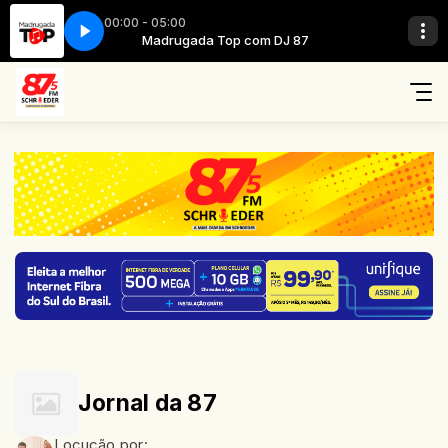
00:00 - 05:00
 DJ 87
Madrugada Top com DJ 87
Jornal da 87
Locução por: