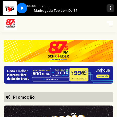
00:00 - 07:00
 87
Madrugada Top com DJ 87
Promoção