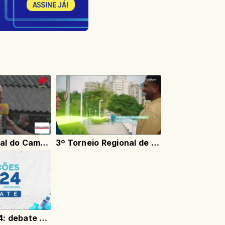
AO VIVO - Final do Campeonato Municipal de Futebol Society de Schroeder
3º Torneio Regional de Futsal
Eleições 2024: debate com candidatos a prefeito de Schroeder - 14/09/2024