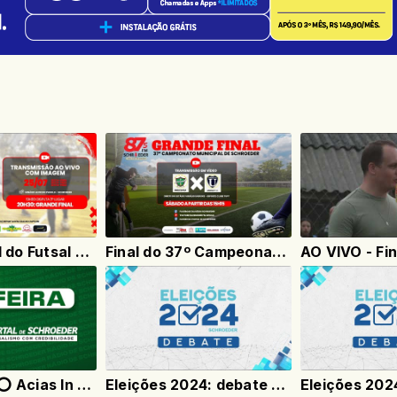
Grande Final do Futsal Veteranos – Ao Vivo direto do Ginásio Alfredo Pasold
Final do 37º Campeonato Municipal de Futebol de Campo - Schroeder
⭕ AO VIVO ⭕ Acias In Fest 2024
Eleições 2024: debate com candidatos a vice-prefeito de Schroeder - 26/09/2024