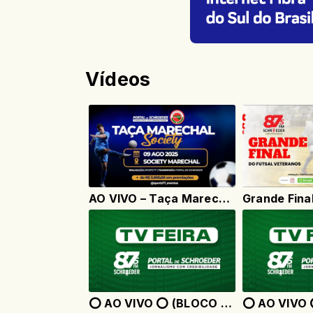
Vídeos
AO VIVO – Taça Marechal Society 2025 - Jaraguá do Sul
⭕ AO VIVO ⭕ (BLOCO 02) - Acias In Fest 2024