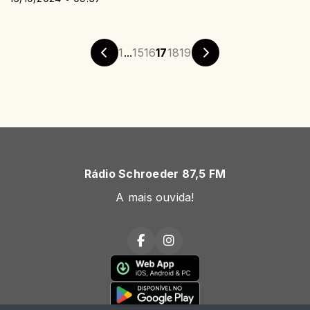
1
...
15
16
17
18
19
Rádio Schroeder 87,5 FM
A mais ouvida!