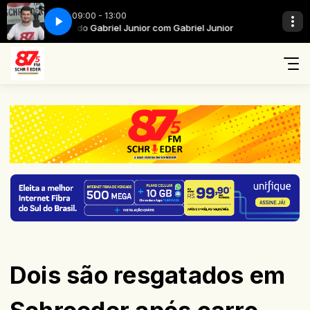
09:00 - 13:00
Show do Gabriel Junior com Gabriel Junior
Show do Gabri
Dois são resgatados em