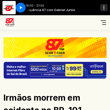
19:00 - 21:00
ior
Na Frequência 87 com Gabriel Junior
Voz do Brasil com Voz do Brasil
Irmãos morrem em