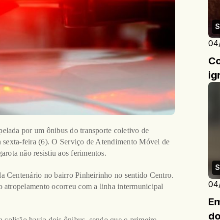
S
04
Co
ig
elada por um ônibus do transporte coletivo de
a sexta-feira (6). O Serviço de Atendimento Móvel de
ota não resistiu aos ferimentos.
S
a Centenário no bairro Pinheirinho no sentido Centro.
04
o atropelamento ocorreu com a linha intermunicipal
Em
do
colisão havia dois ônibus, sendo que o primeiro