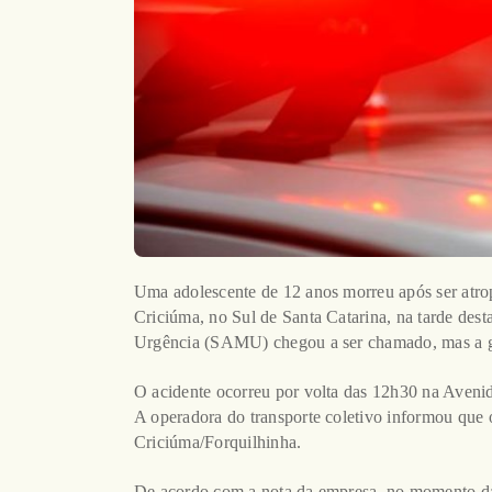
Uma adolescente de 12 anos morreu após ser atrop
Criciúma, no Sul de Santa Catarina, na tarde dest
Urgência (SAMU) chegou a ser chamado, mas a gar
O acidente ocorreu por volta das 12h30 na Avenid
A operadora do transporte coletivo informou que 
Criciúma/Forquilhinha.
De acordo com a nota da empresa, no momento da 