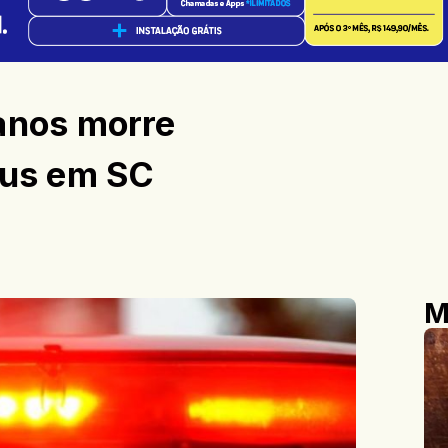
anos morre
bus em SC
M