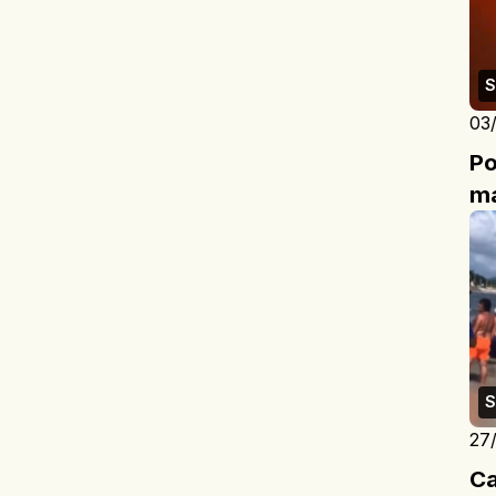
S
03
Po
ma
S
27
Ca