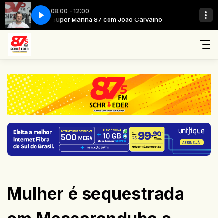
08:00 - 12:00
rvalho
Super Manha 87 com João Carvalho
Mulher é sequestrada