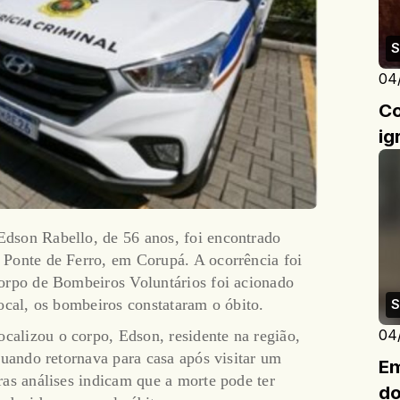
S
04
Co
ig
dson Rabello, de 56 anos, foi encontrado
 Ponte de Ferro, em Corupá. A ocorrência foi
Corpo de Bombeiros Voluntários foi acionado
local, os bombeiros constataram o óbito.
S
04
alizou o corpo, Edson, residente na região,
quando retornava para casa após visitar um
Em
ras análises indicam que a morte pode ter
do