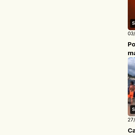
S
03
Po
ma
S
27
Ca