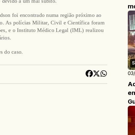
e devido a um mal súbito.
mo
dson foi encontrado numa região próximo ao
. As polícias Militar, Civil e Científica foram
es, e o Instituto Médico Legal (IML) realizou
rios.
s do caso.
S
03
Ad
em
Gu