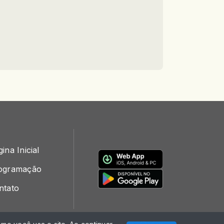
ina Inicial
ogramação
ntato